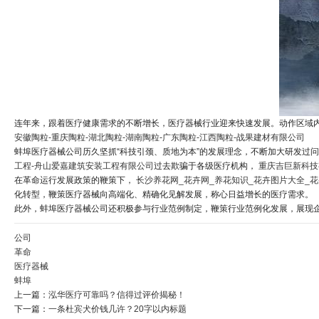
连年来，跟着医疗健康需求的不断增长，医疗器械行业迎来快速发展。动作区域
安徽陶粒-重庆陶粒-湖北陶粒-湖南陶粒-广东陶粒-江西陶粒-战果建材有限公司
蚌埠医疗器械公司历久坚抓“科技引颈、质地为本”的发展理念，不断加大研发过
工程-舟山爱嘉建筑安装工程有限公司
过去欺骗于各级医疗机构，
重庆吉巨新科技
在革命运行发展政策的鞭策下，
长沙养花网_花卉网_养花知识_花卉图片大全_
化转型，鞭策医疗器械向高端化、精确化见解发展，称心日益增长的医疗需求。
此外，蚌埠医疗器械公司还积极参与行业范例制定，鞭策行业范例化发展，展现
公司
革命
医疗器械
蚌埠
上一篇：
泓华医疗可靠吗？信得过评价揭秘！
下一篇：
一条杜宾犬价钱几许？20字以内标题